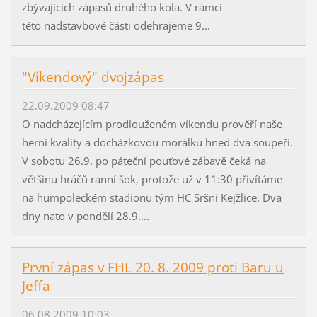
zbývajících zápasů druhého kola. V rámci
této nadstavbové části odehrajeme 9...
"Víkendový" dvojzápas
22.09.2009 08:47
O nadcházejícím prodlouženém víkendu prověří naše
herní kvality a docházkovou morálku hned dva soupeři.
V sobotu 26.9. po páteční pouťové zábavě čeká na
většinu hráčů ranní šok, protože už v 11:30 přivítáme
na humpoleckém stadionu tým HC Sršni Kejžlice. Dva
dny nato v pondělí 28.9....
První zápas v FHL 20. 8. 2009 proti Baru u
Jeffa
06.08.2009 10:03