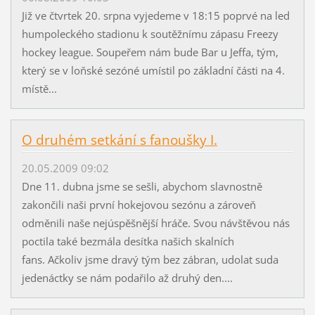
Již ve čtvrtek 20. srpna vyjedeme v 18:15 poprvé na led
humpoleckého stadionu k soutěžnímu zápasu Freezy
hockey league. Soupeřem nám bude Bar u Jeffa, tým,
který se v loňské sezóné umístil po základní části na 4.
místě...
O druhém setkání s fanoušky I.
20.05.2009 09:02
Dne 11. dubna jsme se sešli, abychom slavnostně
zakončili naši první hokejovou sezónu a zároveň
odměnili naše nejúspěšnější hráče. Svou návštěvou nás
poctila také bezmála desítka našich skalních
fans. Ačkoliv jsme dravý tým bez zábran, udolat suda
jedenáctky se nám podařilo až druhý den....