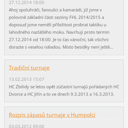
27.12.2014 18:00
Ahoj spoluhráči, fanoušci a kamarádi, již jsme v
polovině základní části sezóny FHL 2014/2015 a
doposud jsme neměli příležitost probrat taktiku u
lahodného nazlátlého moku. Navrhuji proto termín
27.12.2014 od 18:00. Je to čas vánoční, tak všichni
dorazte s veselou náladou. Místo besídky není ještě...
Tradiční turnaje
13.02.2013 15:07
HC Zbilidy se letos opět zúčastní turnajů pořádaných HC
Dvorce a HC Jiřín a to ve dnech 9.3.2013 a 16.3.2013.
Rozpis zápasů turnaje v Humpolci
03.03.2012 09:00