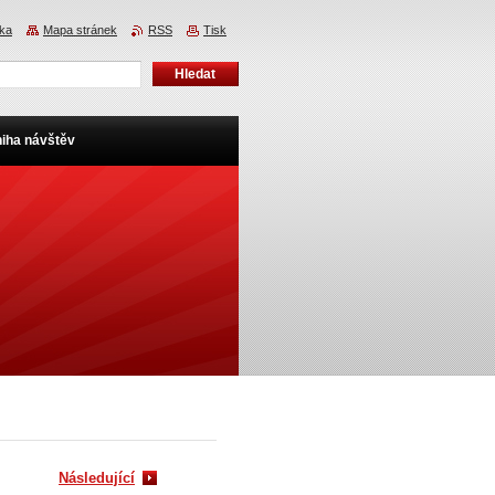
nka
Mapa stránek
RSS
Tisk
iha návštěv
Následující