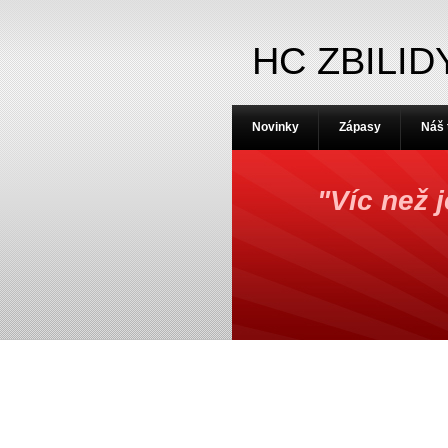
HC ZBILID
Novinky
Zápasy
Náš
"Víc než 