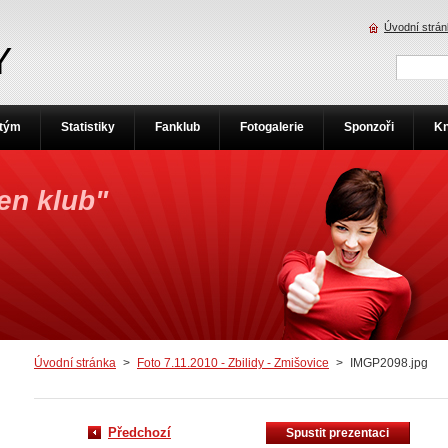
Úvodní strá
Y
 tým
Statistiky
Fanklub
Fotogalerie
Sponzoři
Kn
jen klub"
Úvodní stránka
>
Foto 7.11.2010 - Zbilidy - Zmišovice
>
IMGP2098.jpg
Předchozí
Spustit prezentaci