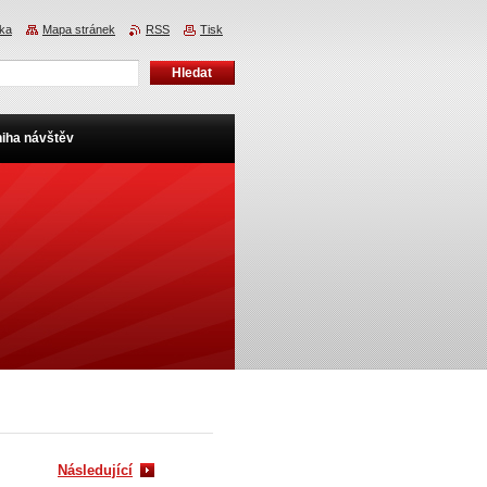
nka
Mapa stránek
RSS
Tisk
iha návštěv
Následující