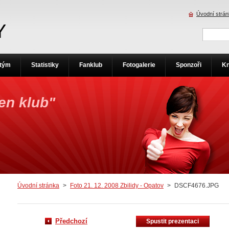
Úvodní strá
Y
 tým
Statistiky
Fanklub
Fotogalerie
Sponzoři
Kn
jen klub"
Úvodní stránka
>
Foto 21. 12. 2008 Zbilidy - Opatov
>
DSCF4676.JPG
Předchozí
Spustit prezentaci